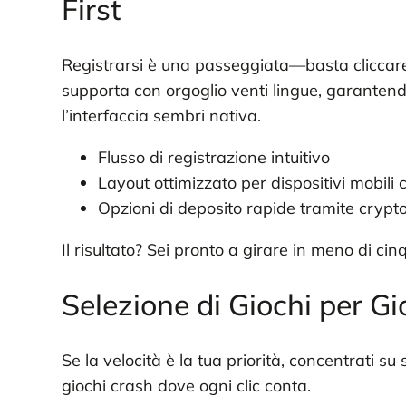
First
Registrarsi è una passeggiata—basta cliccare s
supporta con orgoglio venti lingue, garantend
l’interfaccia sembri nativa.
Flusso di registrazione intuitivo
Layout ottimizzato per dispositivi mobili
Opzioni di deposito rapide tramite crypto
Il risultato? Sei pronto a girare in meno di cin
Selezione di Giochi per G
Se la velocità è la tua priorità, concentrati su
giochi crash dove ogni clic conta.