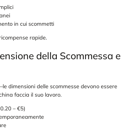
mplici
tanei
mento in cui scommetti
 ricompense rapide.
imensione della Scommessa e
de—le dimensioni delle scommesse devono essere
hina faccia il suo lavoro.
€0.20 – €5)
ontemporaneamente
are