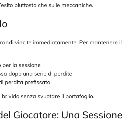
’esito piuttosto che sulle meccaniche.
lo
e grandi vincite immediatamente. Per mantenere il
 per la sessione
sa dopo una serie di perdite
di perdita prefissato
 brivido senza svuotare il portafoglio.
del Giocatore: Una Sessione