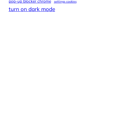
pop-up blocker chrome
settings cookies
turn on dark mode