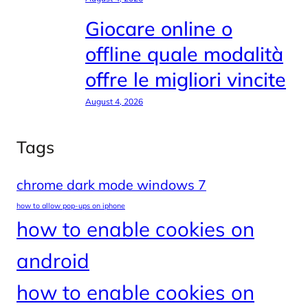
Giocare online o
offline quale modalità
offre le migliori vincite
August 4, 2026
Tags
chrome dark mode windows 7
how to allow pop-ups on iphone
how to enable cookies on
android
how to enable cookies on