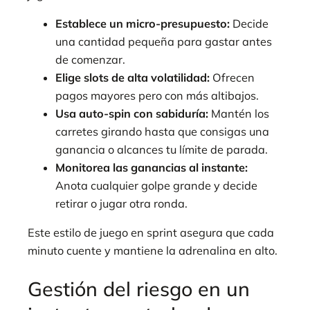
Establece un micro‑presupuesto:
Decide
una cantidad pequeña para gastar antes
de comenzar.
Elige slots de alta volatilidad:
Ofrecen
pagos mayores pero con más altibajos.
Usa auto‑spin con sabiduría:
Mantén los
carretes girando hasta que consigas una
ganancia o alcances tu límite de parada.
Monitorea las ganancias al instante:
Anota cualquier golpe grande y decide
retirar o jugar otra ronda.
Este estilo de juego en sprint asegura que cada
minuto cuente y mantiene la adrenalina en alto.
Gestión del riesgo en un