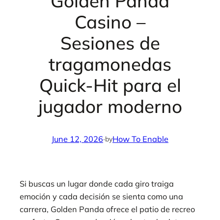
Golden Panda
Casino –
Sesiones de
tragamonedas
Quick‑Hit para el
jugador moderno
June 12, 2026
·
How To Enable
by
Si buscas un lugar donde cada giro traiga
emoción y cada decisión se sienta como una
carrera, Golden Panda ofrece el patio de recreo