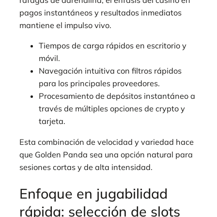
ráfagas de adrenalina, el énfasis del casino en
pagos instantáneos y resultados inmediatos
mantiene el impulso vivo.
Tiempos de carga rápidos en escritorio y
móvil.
Navegación intuitiva con filtros rápidos
para los principales proveedores.
Procesamiento de depósitos instantáneo a
través de múltiples opciones de crypto y
tarjeta.
Esta combinación de velocidad y variedad hace
que Golden Panda sea una opción natural para
sesiones cortas y de alta intensidad.
Enfoque en jugabilidad
rápida: selección de slots