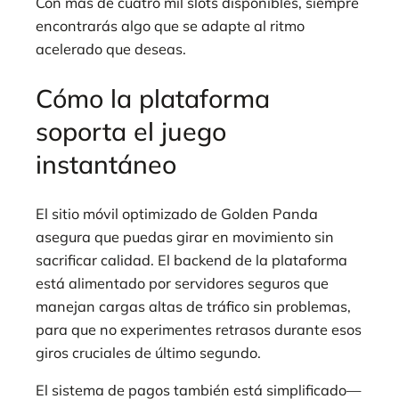
Con más de cuatro mil slots disponibles, siempre
encontrarás algo que se adapte al ritmo
acelerado que deseas.
Cómo la plataforma
soporta el juego
instantáneo
El sitio móvil optimizado de Golden Panda
asegura que puedas girar en movimiento sin
sacrificar calidad. El backend de la plataforma
está alimentado por servidores seguros que
manejan cargas altas de tráfico sin problemas,
para que no experimentes retrasos durante esos
giros cruciales de último segundo.
El sistema de pagos también está simplificado—