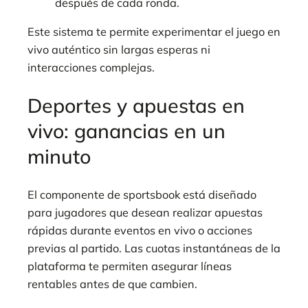
después de cada ronda.
Este sistema te permite experimentar el juego en
vivo auténtico sin largas esperas ni
interacciones complejas.
Deportes y apuestas en
vivo: ganancias en un
minuto
El componente de sportsbook está diseñado
para jugadores que desean realizar apuestas
rápidas durante eventos en vivo o acciones
previas al partido. Las cuotas instantáneas de la
plataforma te permiten asegurar líneas
rentables antes de que cambien.