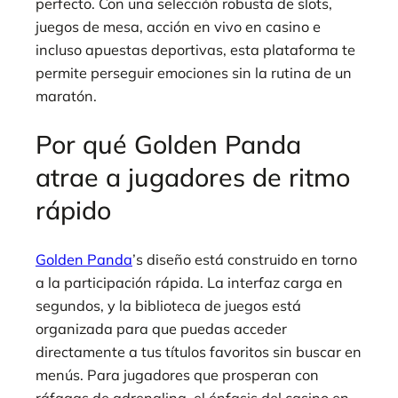
perfecto. Con una selección robusta de slots,
juegos de mesa, acción en vivo en casino e
incluso apuestas deportivas, esta plataforma te
permite perseguir emociones sin la rutina de un
maratón.
Por qué Golden Panda
atrae a jugadores de ritmo
rápido
Golden Panda
’s diseño está construido en torno
a la participación rápida. La interfaz carga en
segundos, y la biblioteca de juegos está
organizada para que puedas acceder
directamente a tus títulos favoritos sin buscar en
menús. Para jugadores que prosperan con