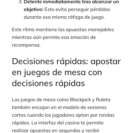
Detente inmediatamente tras alcanzar un
objetivo:
Esto evita perseguir pérdidas
durante esa misma ráfaga de juego.
Este ritmo mantiene las apuestas manejables
mientras aún permite esa emoción de
recompensa.
Decisiones rápidas: apostar
en juegos de mesa con
decisiones rápidas
Los juegos de mesa como Blackjack y Ruleta
también encajan en el modelo de sesiones
cortas cuando los jugadores optan por rondas
rápidas. La interfaz del casino te permite
realizar apuestas en segundos y recibir