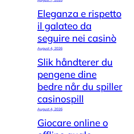
Eleganza e rispetto
il galateo da
seguire nei casinò
August 4, 2026
Slik håndterer du
pengene dine
bedre når du spiller
casinospill
August 4, 2026
Giocare online o