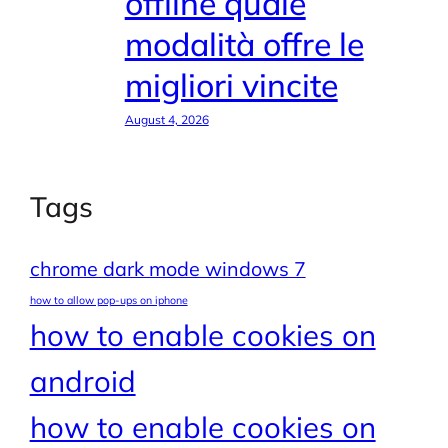
offline quale
modalità offre le
migliori vincite
August 4, 2026
Tags
chrome dark mode windows 7
how to allow pop-ups on iphone
how to enable cookies on
android
how to enable cookies on