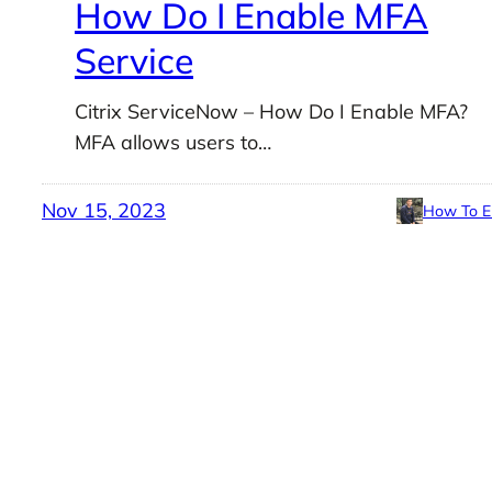
How Do I Enable MFA
Service
Citrix ServiceNow – How Do I Enable MFA?
MFA allows users to…
Nov 15, 2023
How To E